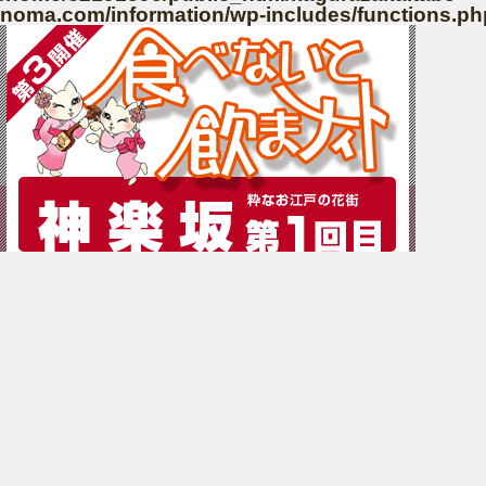
noma.com/information/wp-includes/functions.ph